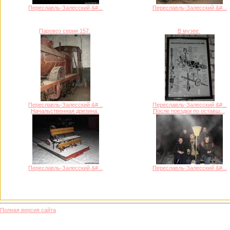
Переславль-Залесский &#...
Переславль-Залесский &#...
Паровоз серии 157.
В музее.
Переславль-Залесский &#...
Переславль-Залесский &#...
Начальственная дрезина.
После поездки по оставш...
Переславль-Залесский &#...
Переславль-Залесский &#...
Полная версия сайта