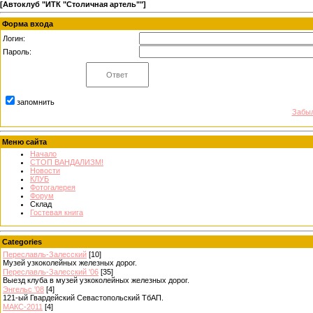
[
Автоклуб "ИТК "Столичная артель""
]
Форма входа
Логин:
Пароль:
запомнить
Забыл
Меню сайта
Начало
СТОП ВАНДАЛИЗМ!
Новости
КЛУБ
Фотогалерея
Форум
Склад
Гостевая книга
Categories
Переславль-Залесский
[10]
Музей узкоколейных железных дорог.
Переславль-Залесский '06
[35]
Выезд клуба в музей узкоколейных железных дорог.
Энгельс '08
[4]
121-ый Гвардейский Севастопольский ТбАП.
МАКС-2011
[4]