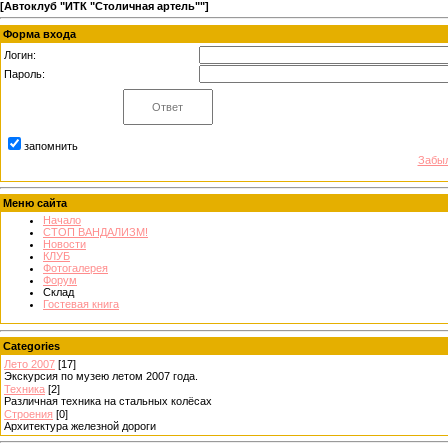
[
Автоклуб "ИТК "Столичная артель""
]
Форма входа
Логин:
Пароль:
запомнить
Забыл
Меню сайта
Начало
СТОП ВАНДАЛИЗМ!
Новости
КЛУБ
Фотогалерея
Форум
Склад
Гостевая книга
Categories
Лето 2007
[17]
Экскурсия по музею летом 2007 года.
Техника
[2]
Различная техника на стальных колёсах
Строения
[0]
Архитектура железной дороги