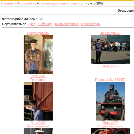
Главная
»
Фотоальбом
»
Железнодорожный транспорт
» Лето 2007
Экскурсия
Фотографий в альбоме
:
17
Сортировать по
:
Дате
·
Рейтингу
·
Комментариям
·
Просмотрам
Председатель
На экскурсии
Лето 2007
Лето 2007
Теплушка
Паровоз Эм 740-57
Лето 2007
Лето 2007
Вооружаемся!
В будке паровоза